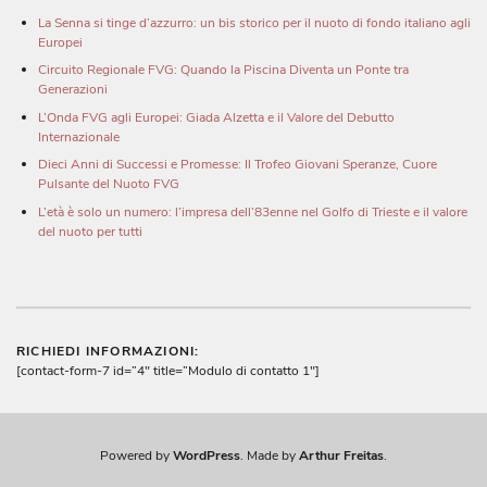
La Senna si tinge d’azzurro: un bis storico per il nuoto di fondo italiano agli
Europei
Circuito Regionale FVG: Quando la Piscina Diventa un Ponte tra
Generazioni
L’Onda FVG agli Europei: Giada Alzetta e il Valore del Debutto
Internazionale
Dieci Anni di Successi e Promesse: Il Trofeo Giovani Speranze, Cuore
Pulsante del Nuoto FVG
L’età è solo un numero: l’impresa dell’83enne nel Golfo di Trieste e il valore
del nuoto per tutti
RICHIEDI INFORMAZIONI:
[contact-form-7 id=”4″ title=”Modulo di contatto 1″]
Powered by
WordPress
. Made by
Arthur Freitas
.